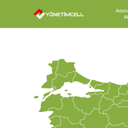
Aidatt
Si